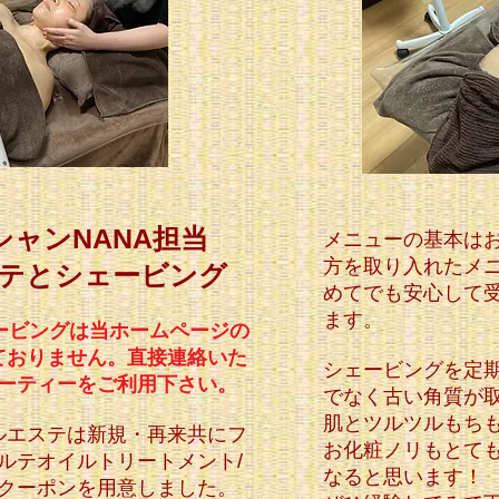
ャンNANA担当
メニューの基本は
方を取り入れたメ
テとシェービング
めてでも安心して
ます。
ービングは当ホームページの
ておりません。直接連絡いた
シェービングを定
ーティーをご利用下さい。
でなく古い角質が
肌とツルツルもち
ルエステは新規・再来共にフ
お化粧ノリもとて
ルテオイルトリートメント/
なると思います！
クーポンを用意しました。