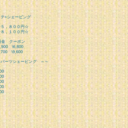
テ+シェービング
分５，８００円☆
分８，１００円☆
クーポン
0 \6,800
0 \9,600
ンパーツシェービング ～～
00
00
00
00
00