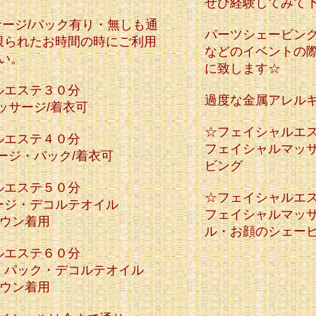
ぜひ経験してみて
ージ/パック有り・無しも通
パーツシェービン
限られたお時間の時にご利用
などのイベントの
い。
に致します☆
ルエステ３０分
過度な金属アレル
ッサージ/着衣可
☆フェイシャルエ
ルエステ４０分
フェイシャルマッ
ージ・パック/着衣可
ビング
ルエステ５０分
☆フェイシャルエ
ージ・デコルテオイル
​フェイシャルマッ
ガウン着用
ル・お顔のシェー
ルエステ６０分
・パック・デコルテオイル
ガウン着用