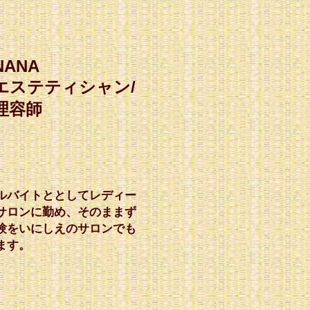
NANA
​エステティシャン/
理容師
ルバイトととしてレディー
サロンに勤め、そのままず
験をいにしえのサロンでも
ます。