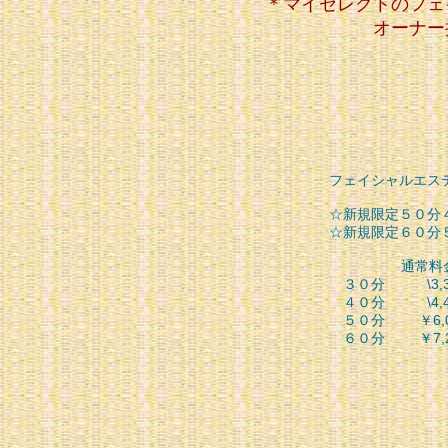
＊マイセレクトのフェ
オーナー
フェイシャルエス
☆新規限定５０分
☆新規限定６０分
通常料金 
３０分 \3,3
４０分 \4,4
５０分 ￥6,000
６０分 ￥7,200