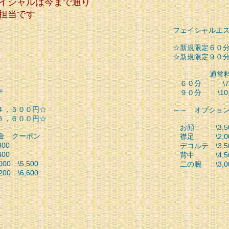
イシャルは今まで通り
担当です
フェイシャルエス
☆新規限定６０
☆新規限定９０
通常料金 
６０分 \7,90
テ
９０分 \10,70
４，５００円☆
～～ オプショ
５，６００円☆
お顔 \3,5
クーポン
襟足 \2,0
00
デコルテ \3,5
00
背中 \4,5
 \5,500
二の腕 \3,0
 \6,600