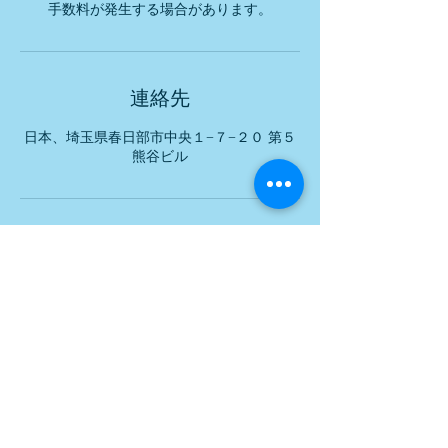
手数料が発生する場合があります。
連絡先
日本、埼玉県春日部市中央１−７−２０ 第５
熊谷ビル
女性専用オンライン予約
HOT PEPPER Beauty
会員様
営業時間
10：00～22：00
​不定休